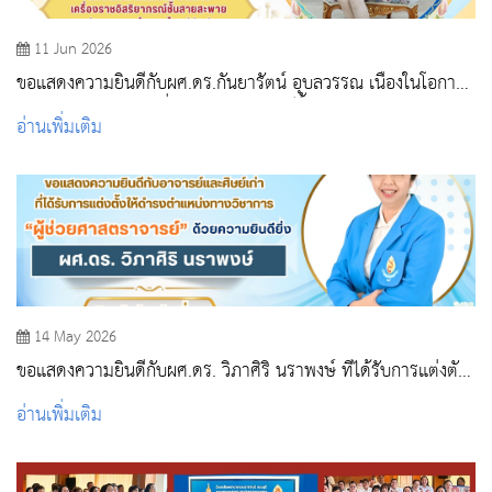
11 Jun 2026
ขอแสดงความยินดีกับผศ.ดร.กันยารัตน์ อุบลวรรณ เนื่องในโอกาส
ได้รับพระราชทานเครื่องราชอิสริยาภรณ์ชั้นสายสะพายประถมาภ
อ่านเพิ่มเติม
รณ์มงกุฎไทย
14 May 2026
ขอแสดงความยินดีกับผศ.ดร. วิภาศิริ นราพงษ์ ที่ได้รับการแต่งตั้ง
ให้ดำรงตำแหน่งทางวิชาการ
อ่านเพิ่มเติม