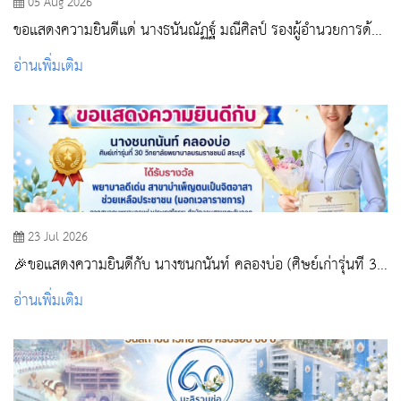
05 Aug 2026
ขอแสดงความยินดีแด่ นางธนันณัฏฐ์ มณีศิลป์ รองผู้อำนวยการด้าน
การพยาบาล โรงพยาบาลสระบุรี
อ่านเพิ่มเติม
23 Jul 2026
🎉ขอแสดงความยินดีกับ นางชนกนันท์ คลองบ่อ (ศิษย์เก่ารุ่นที่ 30
วิทยาลัยพยาบาลบรมราชชนนี สระบุรี)
อ่านเพิ่มเติม