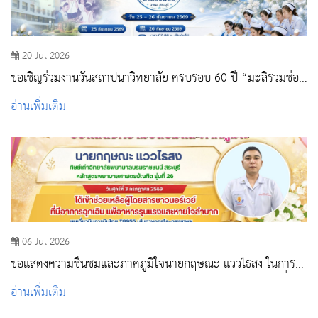
20 Jul 2026
ขอเชิญร่วมงานวันสถาปนาวิทยาลัย ครบรอบ 60 ปี “มะลิรวมช่อ
วพบ.สระบุรี”
อ่านเพิ่มเติม
06 Jul 2026
ขอแสดงความชื่นชมและภาคภูมิใจนายกฤษณะ แววไธสง ในการใช้
ความรู้ความสามารถในวิชาชีพพยาบาล ให้เป็นประโยชน์ต่อเพื่อน
อ่านเพิ่มเติม
มนุษย์