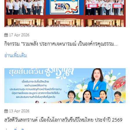
17 Apr 2026
กิจกรรม "รวมพลัง ประกาศเจตนารมณ์ เป็นองค์กรคุณธรรม
ต้นแบบ และการประกาศนโยบาย No Gift Policy ตามโครงการ
อ่านเพิ่มเติม
ประเมินคุณธรรมและความโปร่งใส ITA วพบ.สระบุรี "
13 Apr 2026
สวัสดีวันสงกรานต์ เนื่องในโอกาสวันขึ้นปีใหม่ไทย ประจำปี 2569