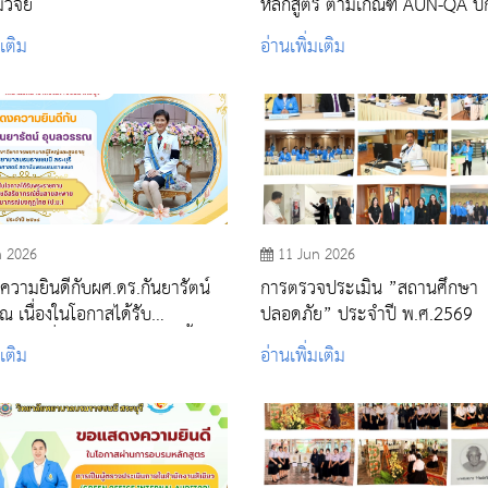
ิจัย
หลักสูตร ตามเกณฑ์ AUN-QA ปี
ศึกษา 2568
มเติม
อ่านเพิ่มเติม
n 2026
11 Jun 2026
วามยินดีกับผศ.ดร.กันยารัตน์
การตรวจประเมิน ”สถานศึกษา
ณ เนื่องในโอกาสได้รับ
ปลอดภัย” ประจำปี พ.ศ.2569
านเครื่องราชอิสริยาภรณ์ชั้น
มเติม
อ่านเพิ่มเติม
ายประถมาภรณ์มงกุฎไทย