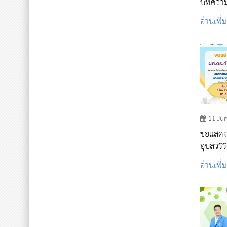
บทความว
อ่านเพิ่
11 Ju
ขอแสดงค
อุบลวรร
พระราชท
อ่านเพิ่
สายสะพ