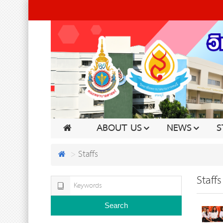
ABOUT US
NEWS
S
Staffs
Staffs
Search