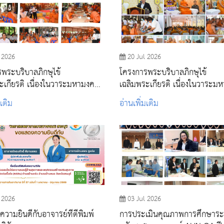
 2026
20 Jul 2026
พระบริบาลภิกษุไข้
โครงการพระบริบาลภิกษุไข้
ะเกียรติ เนื่องในวาระมหามงคล
เฉลิมพระเกียรติ เนื่องในวาระม
ษา สมเด็จพระอริยวงศาคตญาณ
99 พรรษา สมเด็จพระอริยวงศ
มเติม
อ่านเพิ่มเติม
พระสังฆราช สกลมหาสังฆ
สมเด็จพระสังฆราช สกลมหาสังฆ
 ณ สำนักปฏิบัติธรรมสิริธรรมมุนี
ปริณายก ณ วัดอุดมธานี อำเภอเม
รีรตนาราม จังหวัดสระบุรี
นครนายก จังหวัดนครนายก
 2026
03 Jul 2026
วามยินดีกับอาจารย์ที่ตีพิมพ์
การประเมินคุณภาพการศึกษาระ