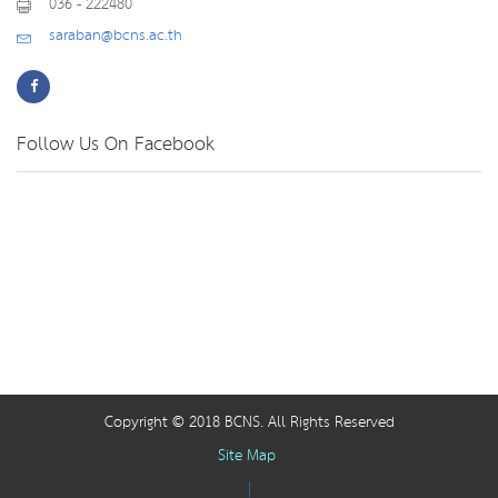
036 - 222480
saraban@bcns.ac.th
Follow Us On Facebook
Copyright © 2018 BCNS. All Rights Reserved
Site Map
|