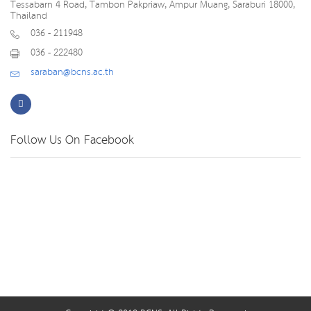
Tessabarn 4 Road, Tambon Pakpriaw, Ampur Muang, Saraburi 18000,
Thailand
036 - 211948
036 - 222480
saraban@bcns.ac.th
Follow Us On Facebook