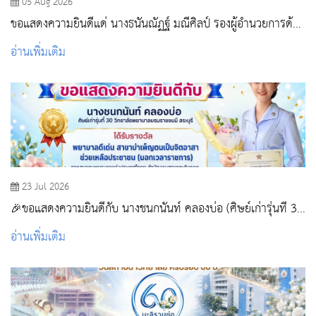
05 Aug 2026
ขอแสดงความยินดีแด่ นางธนันณัฏฐ์ มณีศิลป์ รองผู้อำนวยการด้าน
การพยาบาล โรงพยาบาลสระบุรี
อ่านเพิ่มเติม
23 Jul 2026
🎉ขอแสดงความยินดีกับ นางชนกนันท์ คลองบ่อ (ศิษย์เก่ารุ่นที่ 30
วิทยาลัยพยาบาลบรมราชชนนี สระบุรี)
อ่านเพิ่มเติม