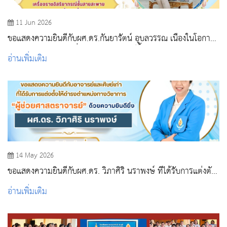
11 Jun 2026
ขอแสดงความยินดีกับผศ.ดร.กันยารัตน์ อุบลวรรณ เนื่องในโอกาส
ได้รับพระราชทานเครื่องราชอิสริยาภรณ์ชั้นสายสะพายประถมาภ
อ่านเพิ่มเติม
รณ์มงกุฎไทย
14 May 2026
ขอแสดงความยินดีกับผศ.ดร. วิภาศิริ นราพงษ์ ที่ได้รับการแต่งตั้ง
ให้ดำรงตำแหน่งทางวิชาการ
อ่านเพิ่มเติม