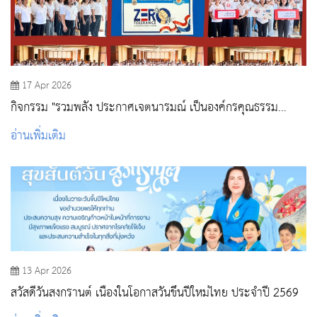
17 Apr 2026
กิจกรรม "รวมพลัง ประกาศเจตนารมณ์ เป็นองค์กรคุณธรรม
ต้นแบบ และการประกาศนโยบาย No Gift Policy ตามโครงการ
อ่านเพิ่มเติม
ประเมินคุณธรรมและความโปร่งใส ITA วพบ.สระบุรี "
13 Apr 2026
สวัสดีวันสงกรานต์ เนื่องในโอกาสวันขึ้นปีใหม่ไทย ประจำปี 2569