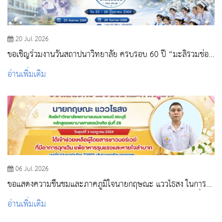
20 Jul 2026
ขอเชิญร่วมงานวันสถาปนาวิทยาลัย ครบรอบ 60 ปี “มะลิรวมช่อ
วพบ.สระบุรี”
อ่านเพิ่มเติม
06 Jul 2026
ขอแสดงความชื่นชมและภาคภูมิใจนายกฤษณะ แววไธสง ในการใช้
ความรู้ความสามารถในวิชาชีพพยาบาล ให้เป็นประโยชน์ต่อเพื่อน
อ่านเพิ่มเติม
มนุษย์