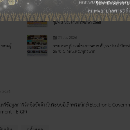
04 Aug 2026
ผู้อำนวย
พิธีสำเร็จการศึกษาหลักสูตรประกาศนียบัตรผู้ช่ว
รุ่นที่ 3 ประจำปีการศึกษา 2568
24 Jul 2026
กยภาพผู้
วพบ.สระบุรี ร่วมโครงการสบช.สัญจร ประจำปีการ
2570 ณ วพบ.พระพุทธบาท
y 2026
พร่ข้อมูลการจัดซื้อจัดจ้างในระบบอิเล็กทรอนิกส์(Electronic Gover
ment : E-GP)
พิ่มเติม
ดูทั้งหมด