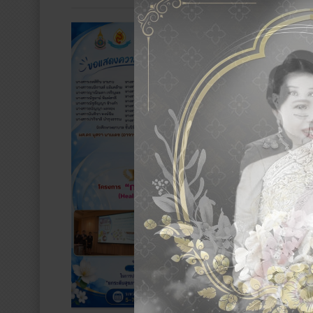
06 Au
ขอแสดงค
อ่านเ