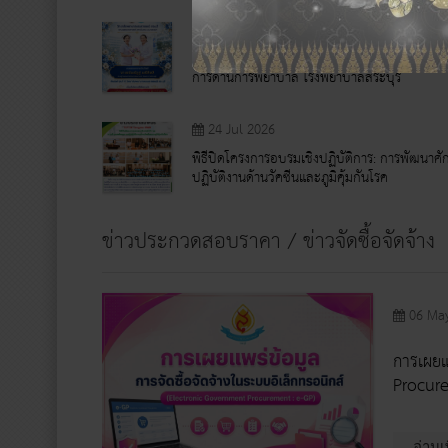
05 Aug 2026
ขอแสดงความยินดีแด่ นางธนันณัฏฐ์ มณีศิลป์ รอง
การด้านการพยาบาล โรงพยาบาลสระบุรี
24 Jul 2026
พิธีปิดโครงการอบรมเชิงปฏิบัติการ: การพัฒนาศั
ปฏิบัติงานด้านวัคซีนและภูมิคุ้มกันโรค
ข่าวประกวดสอบราคา / ข่าวจัดซื้อจัดจ้าง
06 Ma
การเผยแ
Procure
อ่านเ