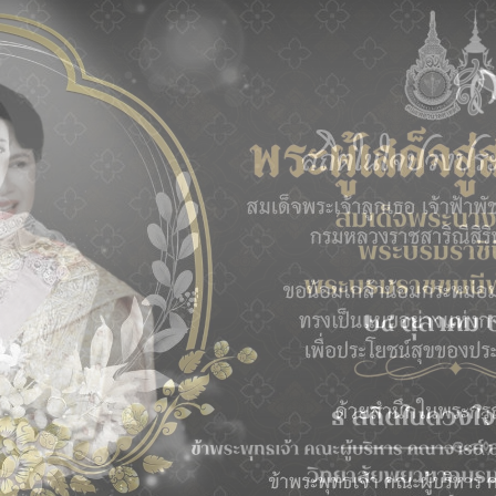
g 2026
วามยินดีกับนักศึกษาในโอกาสได้โล่รางวัลชมเชย “กล่องพยาบาลฮีลใจ
พิ่มเติม
ดูทั้งหมด