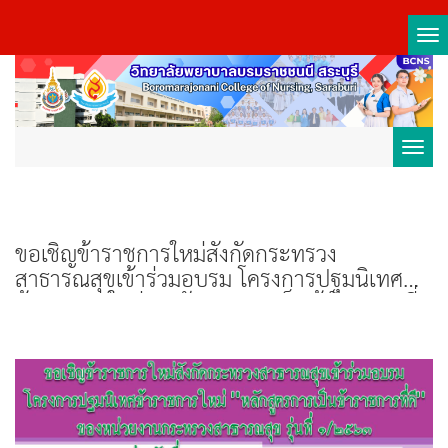
Tog
nav
Toggl
navig
ขอเชิญข้าราชการใหม่สังกัดกระทรวง
สาธารณสุขเข้าร่วมอบรม โครงการปฐมนิเทศ
ข้าราชการใหม่ “หลักสูตรการเป็นข้าราชการที่
ดี” ของหน่วยงานกระทรวงสาธารณสุข รุ่นที่
๑/๒๕๖๓