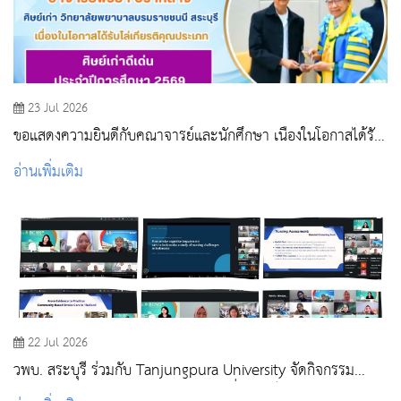
23 Jul 2026
ขอแสดงความยินดีกับคณาจารย์และนักศึกษา เนื่องในโอกาสได้รับ
รางวัลในพิธีไหว้ครู สถาบันพระบรมราชชนก ประจำปีการศึกษา
อ่านเพิ่มเติม
2569
22 Jul 2026
วพบ. สระบุรี ร่วมกับ Tanjungpura University จัดกิจกรรม
Global Classroom (Online) แลกเปลี่ยนองค์ความรู้ด้านการ