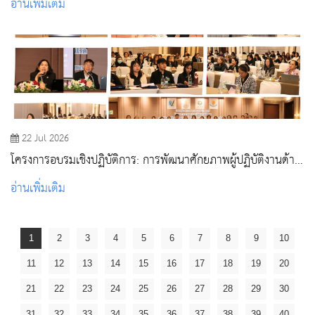
อ่านเพิ่มเติม
พยาบาลผู้ใหญ่และผู้สูงอายุ
22 Jul 2026
โครงการอบรมเชิงปฏิบัติการ: การพัฒนาศักยภาพผู้ปฏิบัติงานด้าน
วัคซีนและภูมิคุ้มกันโรค
อ่านเพิ่มเติม
1
2
3
4
5
6
7
8
9
10
11
12
13
14
15
16
17
18
19
20
21
22
23
24
25
26
27
28
29
30
31
32
33
34
35
36
37
38
39
40