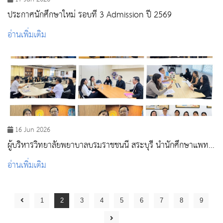
ประกาศนักศึกษาใหม่ รอบที่ 3 Admission ปี 2569
อ่านเพิ่มเติม
16 Jun 2026
ผู้บริหารวิทยาลัยพยาบาลบรมราชชนนี สระบุรี นำนักศึกษาแพทย์
จาก Harvard University เข้าร่วมกิจกรรมต้อนรับ ณ สถาบัน
อ่านเพิ่มเติม
พระบรมราชชนก
1
2
3
4
5
6
7
8
9