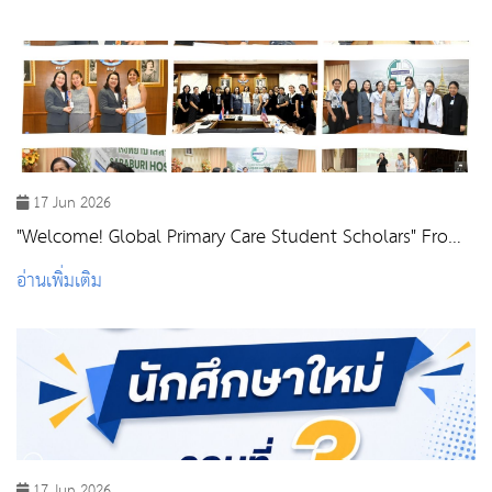
2026
17 Jun 2026
"Welcome! Global Primary Care Student Scholars" From
Harvard Medical School
อ่านเพิ่มเติม
17 Jun 2026