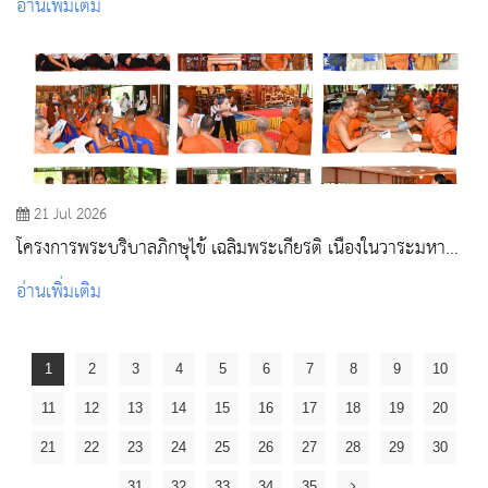
อ่านเพิ่มเติม
21 Jul 2026
โครงการพระบริบาลภิกษุไข้ เฉลิมพระเกียรติ เนื่องในวาระมหา
มงคล 99 พรรษา สมเด็จพระอริยวงศาคตญาณ สมเด็จพระ
อ่านเพิ่มเติม
สังฆราช สกลมหาสังฆปริณายก ณ สำนักปฏิบัติธรรมสิริธรรมมุนี
วัดศรีบุรีรตนาราม จังหวัดสระบุรี
1
2
3
4
5
6
7
8
9
10
11
12
13
14
15
16
17
18
19
20
21
22
23
24
25
26
27
28
29
30
31
32
33
34
35