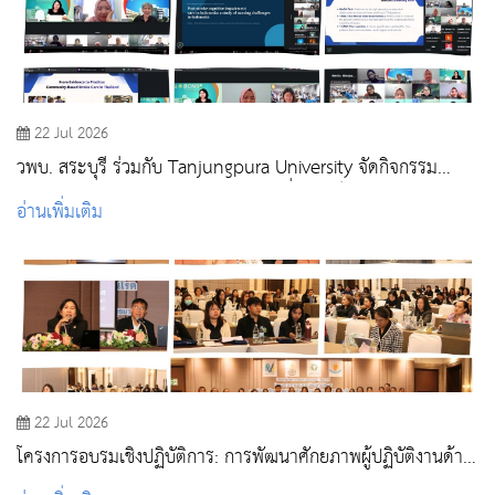
22 Jul 2026
วพบ. สระบุรี ร่วมกับ Tanjungpura University จัดกิจกรรม
Global Classroom (Online) แลกเปลี่ยนองค์ความรู้ด้านการ
อ่านเพิ่มเติม
พยาบาลผู้ใหญ่และผู้สูงอายุ
22 Jul 2026
โครงการอบรมเชิงปฏิบัติการ: การพัฒนาศักยภาพผู้ปฏิบัติงานด้าน
วัคซีนและภูมิคุ้มกันโรค