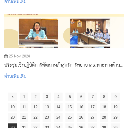
อ่านเพิ่มเติม
25 Nov 2024
ประชุมเชิงปฏิบัติการพัฒนาหลักสูตรการพยาบาลเฉพาะทางด้าน
การพยาบาลผู้ป่วยแบบประคับประคอง (Short Course Training
อ่านเพิ่มเติม
Program In Palliative Nursing)
1
2
3
4
5
6
7
8
9
10
11
12
13
14
15
16
17
18
19
20
21
22
23
24
25
26
27
28
29
30
31
32
33
34
35
36
37
38
39