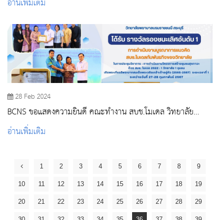
อ่านเพิ่มเติม
พยาบาลและการผดุงครรภ์ แนวทางพัฒนานักศึกษาให้มีศักยภาพ
ในการทำงาน และผลงานวิจัย และนวัตกรรมของนักศึกษา
(ออนไลน์ )
28 Feb 2024
BCNS ขอแสดงความยินดี คณะทำงาน สบช.โมเดล วิทยาลัย
พยาบาลบรมราชชนนี สระบุรี
อ่านเพิ่มเติม
1
2
3
4
5
6
7
8
9
10
11
12
13
14
15
16
17
18
19
20
21
22
23
24
25
26
27
28
29
30
31
32
33
34
35
36
37
38
39