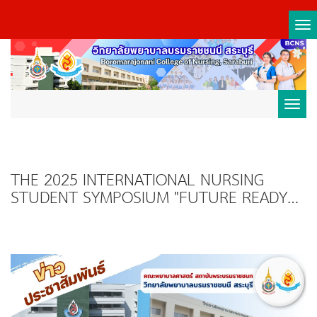
Tog
nav
Toggl
navig
THE 2025 INTERNATIONAL NURSING
STUDENT SYMPOSIUM "FUTURE READY
NURSING STUDENTS: CARING SKILLS,
TECHNOLOGY SKILLS, AND LIFE SKILLS"