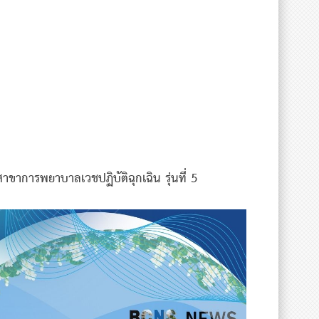
การพยาบาลเวชปฏิบัติฉุกเฉิน รุ่นที่ 5