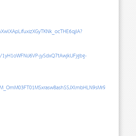
1mXwlXApLifuxizXGyTKNk_ocTHE6qjIA?
d/1yH1oWFNiJ6VP-jySdxQ7tAwjkUFjgbg-
ScEM_OmM03FT01MSxrasw8ashSSJXlmbHLN9sMr9orQjm-