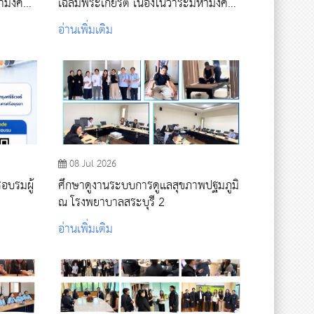
หามงคล
เฉลิมพระเกียรติ เนื่องในวาระมหามงคล
าคตญาณ
99 พรรษา สมเด็จพระอริยวงศาคตญาณ
อ่านเพิ่มเติม
สมเด็จพระสังฆราช สกลมหาสังฆ
ธรรมมุนี
ปริณายก ณ วัดอุดมธานี อำเภอเมือง
นครนายก จังหวัดนครนายก
08 Jul 2026
อบรมผู้
ศึกษาดูงานระบบการดูแลสุขภาพปฐมภูมิ
ณ โรงพยาบาลสระบุรี 2
อ่านเพิ่มเติม