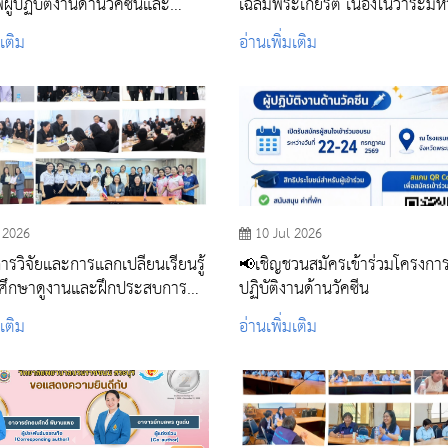
ผู้ปฏิบัติงานด้านวัคซีนและ
เฉลิมพระเกียรติ เนื่องในวาระม
ันโรค
99 พรรษา สมเด็จพระอริยวงศ
มเติม
อ่านเพิ่มเติม
สมเด็จพระสังฆราช สกลมหาสังฆ
ปริณายก ณ สำนักปฏิบัติธรรมสิริ
วัดศรีบุรีรตนาราม จังหวัดสระบุรี
 2026
10 Jul 2026
ารวิจัยและการแลกเปลี่ยนเรียนรู้
📢เชิญชวนสมัครเข้าร่วมโครงการ
ศึกษาดูงานและฝึกประสบการณ์
ปฏิบัติงานด้านวัคซีน
ภาพปฐมภูมิ 6 สัปดาห์ ของ
มเติม
อ่านเพิ่มเติม
าแพทย์จาก Harvard Medical
สหรัฐอเมริกา