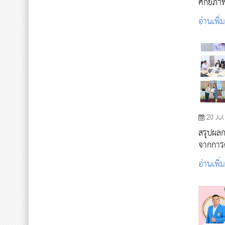
ศักยภาพ
ภูมิคุ้มก
อ่านเพิ่
20 Jul
สรุปผลก
จากการ
ด้านสุข
อ่านเพิ่
นักศึกษ
School 