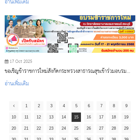
อ่านเพิ่มเติม
นทร ประจำปี 2568 ประเภทบริหาร
17 Oct 2025
ขอเชิญข้าราชการใหม่สังกัดกระทรวงสาธารณสุขเข้าร่วมอบรม
โครงการปฐมนิเทศข้าราชการใหม่ “หลักสูตรต้นกล้าข้าราชการ”
อ่านเพิ่มเติม
รุ่นที่ 1/2569
1
2
3
4
5
6
7
8
9
10
11
12
13
14
15
16
17
18
19
20
21
22
23
24
25
26
27
28
29
30
31
32
33
34
35
36
37
38
39