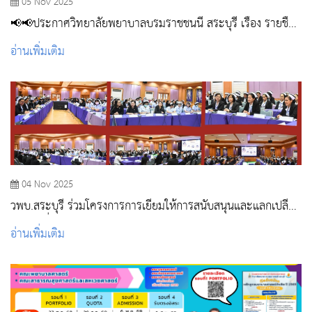
05 Nov 2025
📢📢ประกาศวิทยาลัยพยาบาลบรมราชชนนี สระบุรี เรื่อง รายชื่อผู้
ผ่านการคัดเลือกเป็นพนักงานจ้างเหมาบริการ ตำแหน่ง
อ่านเพิ่มเติม
บรรณารักษ์
04 Nov 2025
วพบ.สระบุรี ร่วมโครงการการเยี่ยมให้การสนับสนุนและแลกเปลี่ยน
เรียนรู้เพื่อพัฒนาสถาบันจัดการอบรมเฉพาะทางรูปแบบ Post
อ่านเพิ่มเติม
Baccalaureate Residency Training (PBRT) ของโรงพยาบาล
สระบุรี