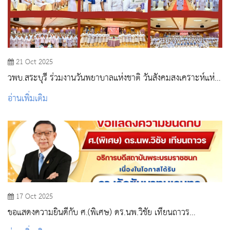
21 Oct 2025
วพบ.สระบุรี ร่วมงานวันพยาบาลแห่งชาติ วันสังคมสงเคราะห์แห่ง
ชาติ และวันทันตสาธารณสุขแห่งชาติ ประจำปี 2568 ณ โรง
อ่านเพิ่มเติม
พยาบาล สระบุรี
17 Oct 2025
ขอแสดงความยินดีกับ ศ.(พิเศษ) ดร.นพ.วิชัย เทียนถาวร
อธิการบดีสถาบันพระบรมราชชนก ในโอกาสได้รางวัลชัยนาทนเร