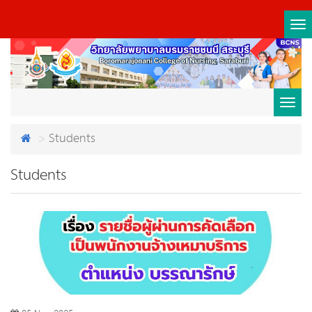
Tog
nav
Toggl
Students
navig
Students