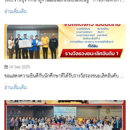
วพบ.ราชบุรี ศึกษาดูงานและแลกเปลี่ยนเรียนรู้ “การยกระดับการ
ประกันคุณภาพการศึกษาระดับ หลักสูตรและการจัดการเรียนการ
อ่านเพิ่มเติม
สอน ตามเกณฑ์ AUN QA” ณ วิทยาลัยพยาบาลบรมราชชนนี
สระบุรี
14 Sep 2025
ขอแสดงความยินดีกับนักศึกษาที่ได้รับรางวัลรองชนะเลิศอันดับ 1
ในการแข่งขันตอบปัญหา ทางวิชาการกายวิภาคศาสตร์
อ่านเพิ่มเติม