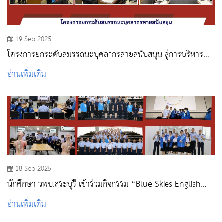
19 Sep 2025
โครงการยกระดับสมรรถนะบุคลากรสายสนับสนุน สู่การบริหาร
จัดการงานอย่างมืออาชีพ
อ่านเพิ่มเติม
18 Sep 2025
นักศึกษา วพบ.สระบุรี เข้าร่วมกิจกรรม “Blue Skies English
Day” ณ โรงเรียนนายเรืออากาศนวมินทกษัตริยาธิราช จังหวัด
อ่านเพิ่มเติม
สระบุรี