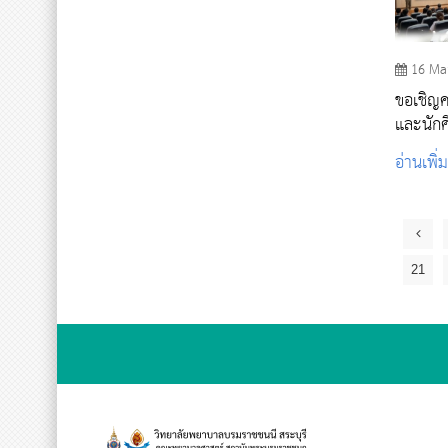
16 Ma
ขอเชิญ
และนักศ
ป้องกันร
อ่านเพิ่
ประสบภ
21