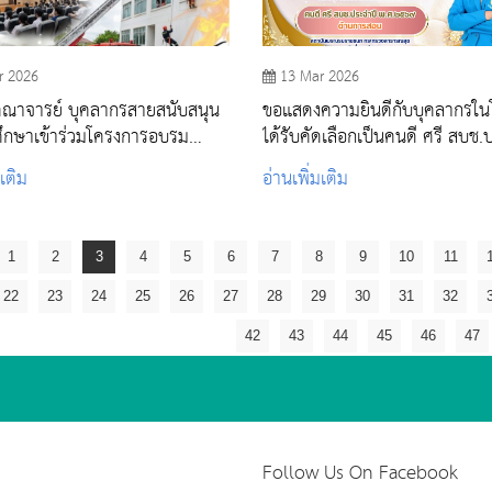
r 2026
13 Mar 2026
คณาจารย์ บุคลากรสายสนับสนุน
ขอแสดงความยินดีกับบุคลากรใ
ึกษาเข้าร่วมโครงการอบรม
ได้รับคัดเลือกเป็นคนดี ศรี สบช.
ะงับอัคคีภัย และช่วยเหลือผู้
พ.ศ.๒๕๖๙
มเติม
อ่านเพิ่มเติม
ัย
1
2
3
4
5
6
7
8
9
10
11
22
23
24
25
26
27
28
29
30
31
32
42
43
44
45
46
47
Follow Us On Facebook