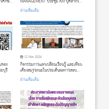
ารศึกษา
MANAGEMENT ประชุม KM บุคลากร
สายสนับสนุน
อ่านเพิ่มเติม
12 Mar 2024
านของ
กิจกรรมการแลกเปลี่ยนเรียนรู้ และเทียบ
ะบุรี
เคียงสมรรถนะในประเด็นผลการสอบ
ความรู้ขึ้นทะเบียนรับใบอนุญาตประกอบ
อ่านเพิ่มเติม
วิชาชีพ การพยาบาลและการผดุงครรภ์
แนวทางพัฒนานักศึกษาให้มีศักยภาพใน
การทำงาน และผลงานวิจัย และ
นวัตกรรมของนักศึกษา (ออนไลน์ )