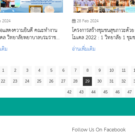
b 2024
28 Feb 2024
ดงความยินดี คณะทำงาน
โครงการสร้างชุมชนสุขภาวะด้วย
เดล วิทยาลัยพยาบาลบรมราช
โมเดล 2022 : 1 วิทยาลัย 1 ชุมชน เ
บุรี
พระเกียรติพระบาทสมเด็จพระวชิ
มเติม
อ่านเพิ่มเติม
เจ้าอยู่หัว (2565 - 2567) วิทยาลัย
พยาบาลบรมราชชนนี สระบุรี
1
2
3
4
5
6
7
8
9
10
11
22
23
24
25
26
27
28
29
30
31
32
42
43
44
45
46
47
Follow Us On Facebook