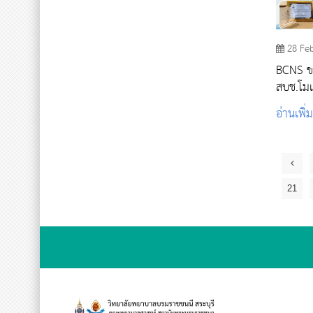
28 Fe
BCNS ขอแส
สบช.โม
ชนนี สระ
อ่านเพิ่
21