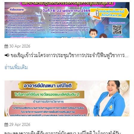
30 Apr 2026
📢 ขอเชิญเข้าร่วมโครงการประชุมวิชาการประจำปีฟื้นฟูวิชาการ
สำหรับพยาบาลเวชปฏิบัติ ✨ ภายใต้หัวข้อ “พยาบาลเวชปฏิบัติกับ
อ่านเพิ่มเติม
การจัดการสุขภาวะชุมชนในยุค AI”
29 Apr 2026